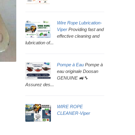
Wire Rope Lubrication-
Viper
Providing fast and
effective cleaning and
lubrication of...
Pompe à Eau
Pompe à
eau originale Doosan
GENUINE 🚜🔧
Assurez des...
WIRE ROPE
CLEANER-Viper