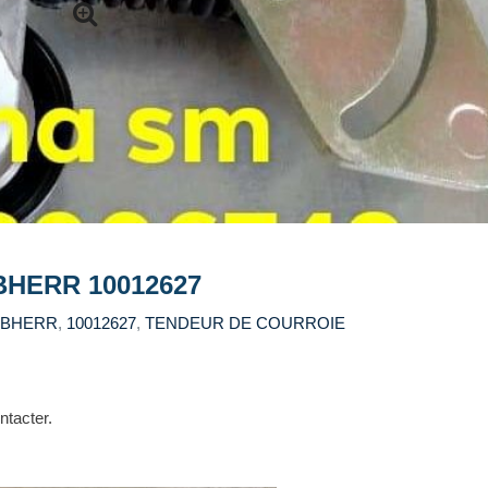
HERR 10012627
EBHERR
,
10012627
,
TENDEUR DE COURROIE
ntacter.