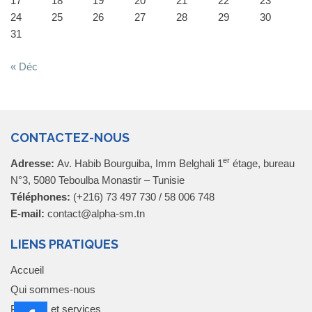
17
18
19
20
21
22
23
24
25
26
27
28
29
30
31
« Déc
CONTACTEZ-NOUS
er
Adresse:
Av. Habib Bourguiba, Imm Belghali 1
étage, bureau
N°3, 5080 Teboulba Monastir – Tunisie
Téléphones:
(+216) 73 497 730 / 58 006 748
E-mail:
contact@alpha-sm.tn
LIENS PRATIQUES
Accueil
Qui sommes-nous
Produits et services