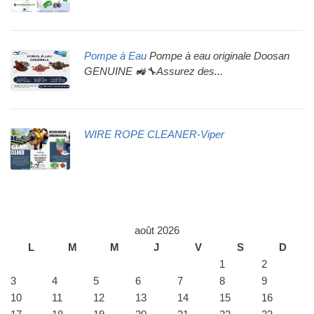
Pompe à Eau
Pompe à eau originale Doosan
GENUINE 🚜🔧Assurez des...
WIRE ROPE CLEANER-Viper
août 2026
L
M
M
J
V
S
D
1
2
3
4
5
6
7
8
9
10
11
12
13
14
15
16