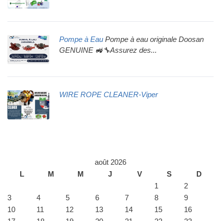
Pompe à Eau
Pompe à eau originale Doosan
GENUINE 🚜🔧Assurez des...
WIRE ROPE CLEANER-Viper
août 2026
L
M
M
J
V
S
D
1
2
3
4
5
6
7
8
9
10
11
12
13
14
15
16