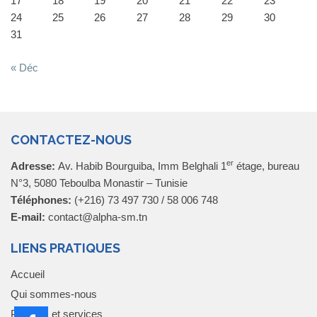
17
18
19
20
21
22
23
24
25
26
27
28
29
30
31
« Déc
CONTACTEZ-NOUS
er
Adresse:
Av. Habib Bourguiba, Imm Belghali 1
étage, bureau
N°3, 5080 Teboulba Monastir – Tunisie
Téléphones:
(+216) 73 497 730 / 58 006 748
E-mail:
contact@alpha-sm.tn
LIENS PRATIQUES
Accueil
Qui sommes-nous
Produits et services