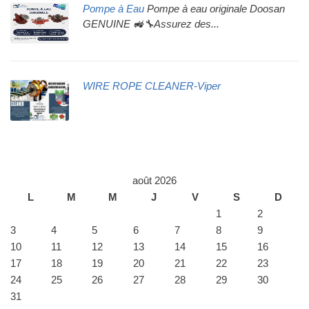
Pompe à Eau
Pompe à eau originale Doosan
GENUINE 🚜🔧Assurez des...
WIRE ROPE CLEANER-Viper
août 2026
L
M
M
J
V
S
D
1
2
3
4
5
6
7
8
9
10
11
12
13
14
15
16
17
18
19
20
21
22
23
24
25
26
27
28
29
30
31