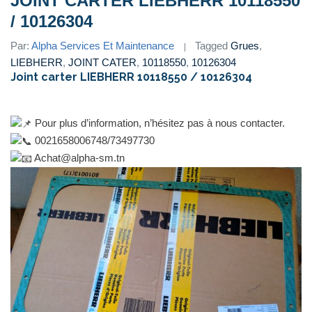
JOINT CARTER LIEBHERR 10118550
/ 10126304
Par:
Alpha Services Et Maintenance
Tagged
Grues
,
LIEBHERR
,
JOINT CATER
,
10118550
,
10126304
Joint carter LIEBHERR 10118550 / 10126304
Pour plus d’information, n’hésitez pas à nous contacter.
0021658006748/73497730
Achat@alpha-sm.tn