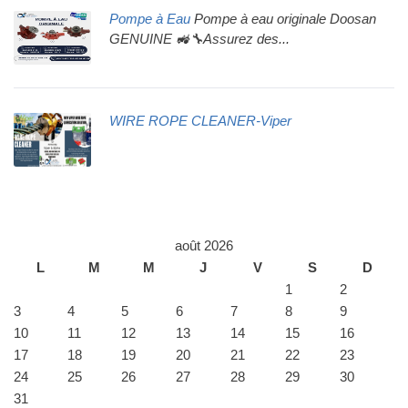
Pompe à Eau
Pompe à eau originale Doosan
GENUINE 🚜🔧Assurez des...
WIRE ROPE CLEANER-Viper
août 2026
L
M
M
J
V
S
D
1
2
3
4
5
6
7
8
9
10
11
12
13
14
15
16
17
18
19
20
21
22
23
24
25
26
27
28
29
30
31