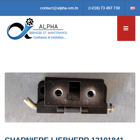
contact@alpha-sm.tn
(+216) 73 497 730