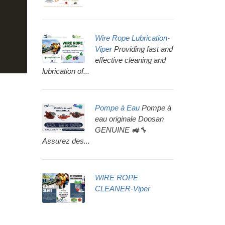
Wire Rope Lubrication-
Viper
Providing fast and
effective cleaning and
lubrication of...
Pompe à Eau
Pompe à
eau originale Doosan
GENUINE 🚜🔧
Assurez des...
WIRE ROPE
CLEANER-Viper