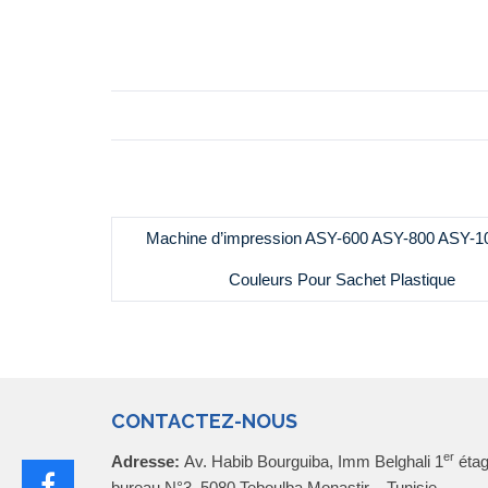
Machine d’impression ASY-600 ASY-800 ASY-1
Couleurs Pour Sachet Plastique
CONTACTEZ-NOUS
er
Adresse:
Av. Habib Bourguiba, Imm Belghali 1
étag
bureau N°3, 5080 Teboulba Monastir – Tunisie