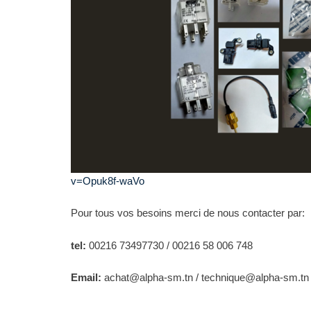
v=Opuk8f-waVo
Pour tous vos besoins merci de nous contacter par:
tel:
00216 73497730 / 00216 58 006 748
Email:
achat@alpha-sm.tn / technique@alpha-sm.tn