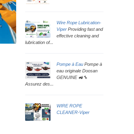
Wire Rope Lubrication-
Viper
Providing fast and
effective cleaning and
lubrication of...
Pompe à Eau
Pompe à
eau originale Doosan
GENUINE 🚜🔧
Assurez des...
WIRE ROPE
CLEANER-Viper