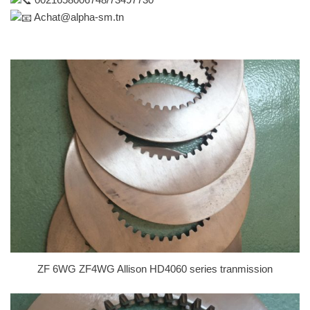
Achat@alpha-sm.tn
ZF 6WG ZF4WG Allison HD4060 series tranmission