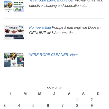
Wire Rope Lubrication-Viper
Providing fast and
effective cleaning and lubrication of...
Pompe à Eau
Pompe à eau originale Doosan
GENUINE 🚜🔧Assurez des...
WIRE ROPE CLEANER-Viper
août 2026
L
M
M
J
V
S
D
1
2
3
4
5
6
7
8
9