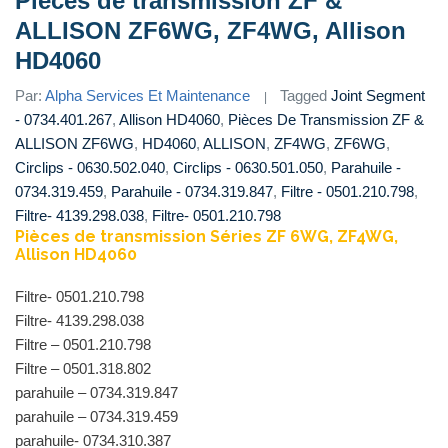
Pièces de transmission ZF &
ALLISON ZF6WG, ZF4WG, Allison
HD4060
Par:
Alpha Services Et Maintenance
Tagged
Joint Segment
- 0734.401.267
,
Allison HD4060
,
Pièces De Transmission ZF &
ALLISON ZF6WG
,
HD4060
,
ALLISON
,
ZF4WG
,
ZF6WG
,
Circlips - 0630.502.040
,
Circlips - 0630.501.050
,
Parahuile -
0734.319.459
,
Parahuile - 0734.319.847
,
Filtre - 0501.210.798
,
Filtre- 4139.298.038
,
Filtre- 0501.210.798
Pièces de transmission Séries ZF 6WG, ZF4WG,
Allison HD4060
Filtre- 0501.210.798
Filtre- 4139.298.038
Filtre – 0501.210.798
Filtre – 0501.318.802
parahuile – 0734.319.847
parahuile – 0734.319.459
parahuile- 0734.310.387