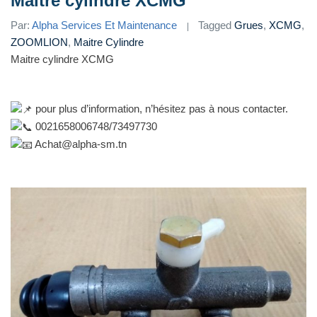
Maitre cylindre XCMG
Par:
Alpha Services Et Maintenance
Tagged
Grues
,
XCMG
,
ZOOMLION
,
Maitre Cylindre
Maitre cylindre XCMG
pour plus d’information, n’hésitez pas à nous contacter.
0021658006748/73497730
Achat@alpha-sm.tn