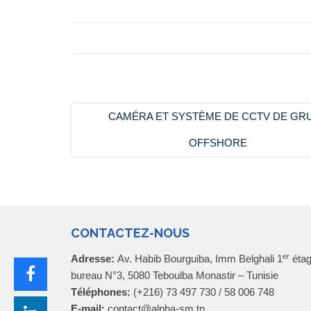
CAMÉRA ET SYSTÈME DE CCTV DE GR
OFFSHORE
CONTACTEZ-NOUS
er
Adresse:
Av. Habib Bourguiba, Imm Belghali 1
étag
bureau N°3, 5080 Teboulba Monastir – Tunisie
Téléphones:
(+216) 73 497 730 / 58 006 748
E-mail:
contact@alpha-sm.tn