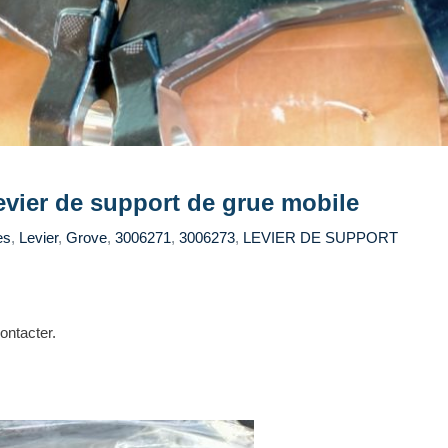
vier de support de grue mobile
es
,
Levier
,
Grove
,
3006271
,
3006273
,
LEVIER DE SUPPORT
ontacter.
ha-sm.tn