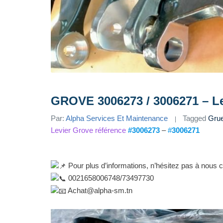
GROVE 3006273 / 3006271 – Le
Par:
Alpha Services Et Maintenance
Tagged
Gru
Levier Grove référence
#3006273
–
#
30
06271
Pour plus d’informations, n’hésitez pas à nous c
0021658006748/73497730
Achat@alp