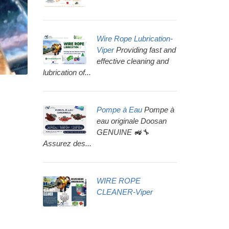
Wire Rope Lubrication-
Viper
Providing fast and
effective cleaning and
lubrication of...
Pompe à Eau
Pompe à
eau originale Doosan
GENUINE 🚜🔧
Assurez des...
WIRE ROPE
CLEANER-Viper