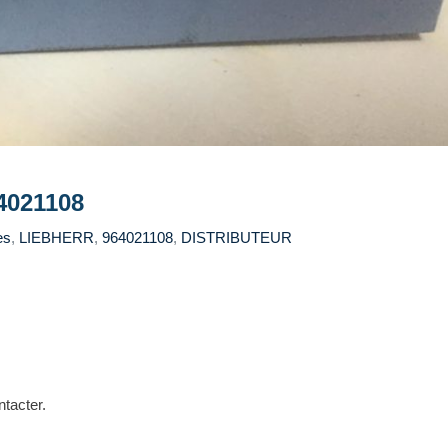
4021108
es
,
LIEBHERR
,
964021108
,
DISTRIBUTEUR
ntacter.