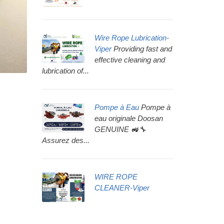
Wire Rope Lubrication-
Viper
Providing fast and
effective cleaning and
lubrication of...
Pompe à Eau
Pompe à
eau originale Doosan
GENUINE 🚜🔧
Assurez des...
WIRE ROPE
CLEANER-Viper