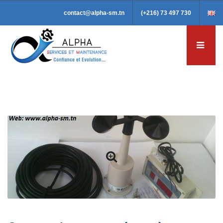
contact@alpha-sm.tn
(+216) 73 497 730