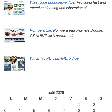
Wire Rope Lubrication-Viper
Providing fast and
effective cleaning and lubrication of...
Pompe à Eau
Pompe à eau originale Doosan
GENUINE 🚜🔧Assurez des...
WIRE ROPE CLEANER-Viper
août 2026
L
M
M
J
V
S
D
1
2
3
4
5
6
7
8
9