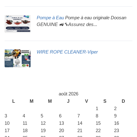
Pompe à Eau
Pompe à eau originale Doosan
GENUINE 🚜🔧Assurez des...
WIRE ROPE CLEANER-Viper
août 2026
L
M
M
J
V
S
D
1
2
3
4
5
6
7
8
9
10
11
12
13
14
15
16
17
18
19
20
21
22
23