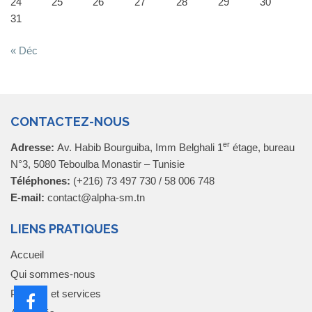
24
25
26
27
28
29
30
31
« Déc
CONTACTEZ-NOUS
er
Adresse:
Av. Habib Bourguiba, Imm Belghali 1
étage, bureau
N°3, 5080 Teboulba Monastir – Tunisie
Téléphones:
(+216) 73 497 730 / 58 006 748
E-mail:
contact@alpha-sm.tn
LIENS PRATIQUES
Accueil
Qui sommes-nous
Produits et services