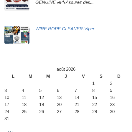
GENUINE 🚜🔧Assurez des...
WIRE ROPE CLEANER-Viper
août 2026
L
M
M
J
V
S
D
1
2
3
4
5
6
7
8
9
10
11
12
13
14
15
16
17
18
19
20
21
22
23
24
25
26
27
28
29
30
31