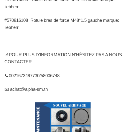
liebherr
#570816108 Rotule bras de force M48*1.5 gauche marque:
liebherr
📌POUR PLUS D’INFORMATION N’HÉSITEZ PAS A NOUS
CONTACTER
📞0021673497730/58006748
📧 achat@alpha-sm.tn